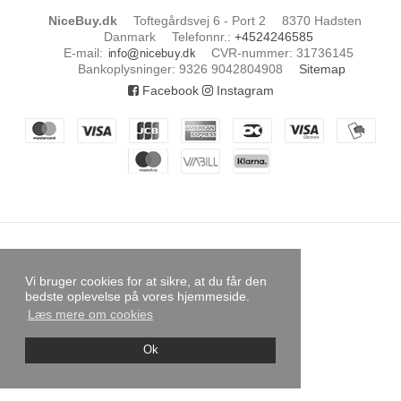
NiceBuy.dk
Toftegårdsvej 6 - Port 2
8370 Hadsten
Danmark
Telefonnr.
:
+4524246585
E-mail
:
CVR-nummer
:
31736145
Bankoplysninger
:
9326 9042804908
Sitemap
Facebook
Instagram
Vi bruger cookies for at sikre, at du får den
bedste oplevelse på vores hjemmeside.
Læs mere om cookies
Ok