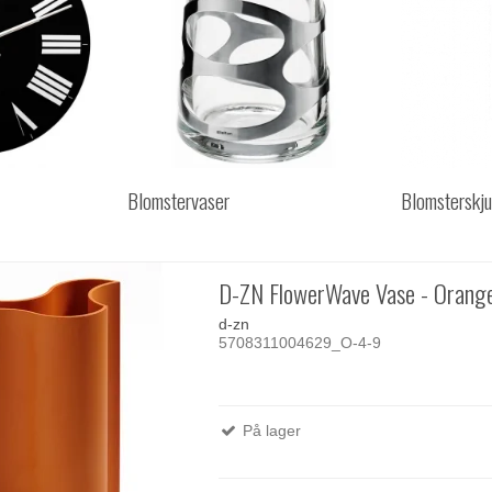
Blomstervaser
Blomsterskju
D-ZN FlowerWave Vase - Orang
d-zn
5708311004629_O-4-9
På lager