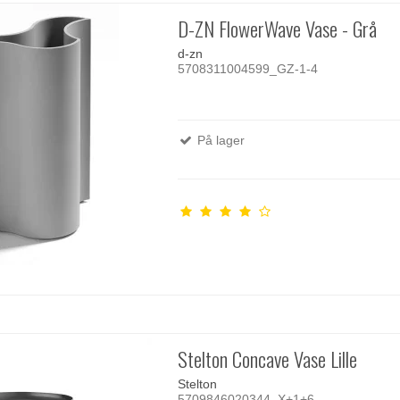
D-ZN FlowerWave Vase - Grå
d-zn
5708311004599_GZ-1-4
På lager
Stelton Concave Vase Lille
Stelton
5709846020344_X+1+6