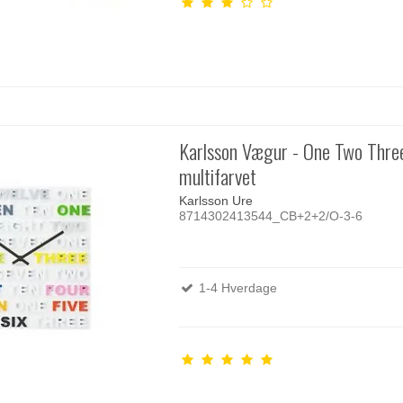
Karlsson Vægur - One Two Thre
multifarvet
Karlsson Ure
8714302413544_CB+2+2/O-3-6
1-4 Hverdage