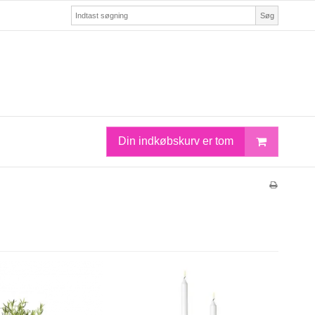
Søg
Din indkøbskurv er tom