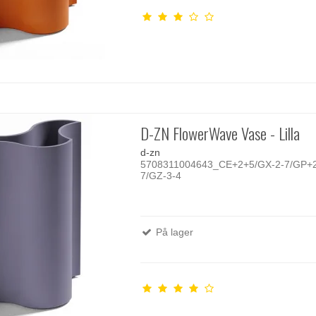
D-ZN FlowerWave Vase - Lilla
d-zn
5708311004643_CE+2+5/GX-2-7/GP+2
7/GZ-3-4
På lager