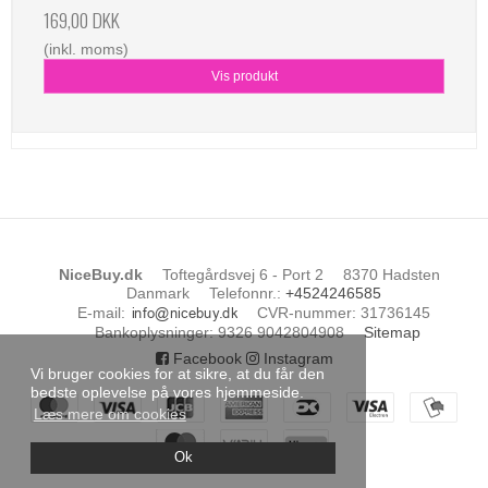
169,00 DKK
(inkl. moms)
Vis produkt
NiceBuy.dk
Toftegårdsvej 6 - Port 2
8370 Hadsten
Danmark
Telefonnr.
:
+4524246585
E-mail
:
CVR-nummer
:
31736145
Bankoplysninger
:
9326 9042804908
Sitemap
Facebook
Instagram
Vi bruger cookies for at sikre, at du får den
bedste oplevelse på vores hjemmeside.
Læs mere om cookies
Ok