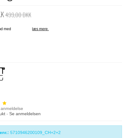
KK
499,00 DKK
anmeldelse
ukt
-
Se anmeldelsen
enr.:
5710946200109_CH+2+2