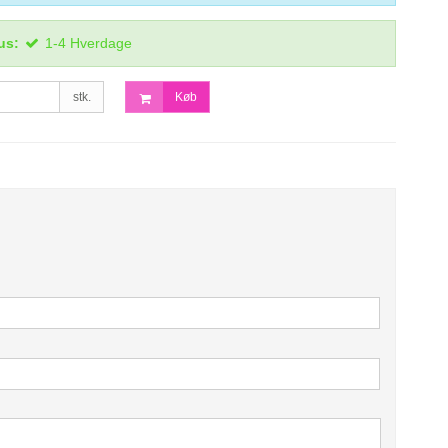
us:
1-4 Hverdage
stk.
Køb