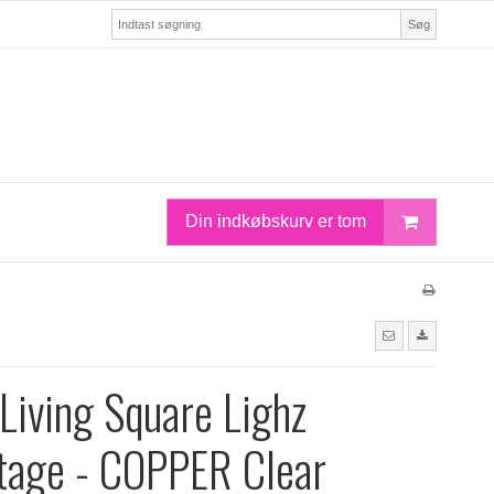
Søg
Din indkøbskurv er tom
Living Square Lighz
tage - COPPER Clear