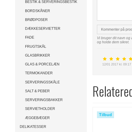
BESTIK & SERVERINGSBESTIK
BORDSKÅNER
BRØDPOSER
DÆKKESERVIETTER
Kommenter på pro
FADE
Vi bruger dit navn og 
og holde dem sikret.
FRUGTSKÅL
GLASBRIKKER
GLAS & PORCELÆN
12/01 2017 kl. 09:17
TERMOKANDER
SERVERINGSSKÅLE
Relatere
SALT & PEBER
SERVERINGSBAKKER
SERVIETHOLDER
Tilbud
ÆGGEBÆGER
DELIKATESSER