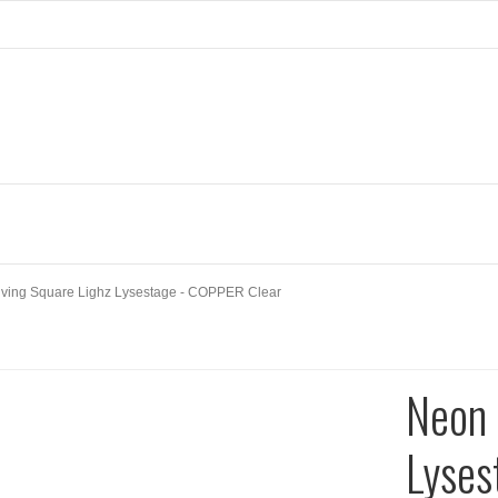
iving Square Lighz Lysestage - COPPER Clear
Neon 
Lyses