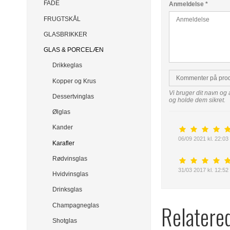
FADE
Anmeldelse
*
FRUGTSKÅL
GLASBRIKKER
GLAS & PORCELÆN
Drikkeglas
Kommenter på pro
Kopper og Krus
Vi bruger dit navn og 
Dessertvinglas
og holde dem sikret.
Ølglas
Kander
06/09 2021 kl. 22:03
Karafler
Rødvinsglas
31/03 2017 kl. 12:52
Hvidvinsglas
Drinksglas
Relatere
Champagneglas
Shotglas