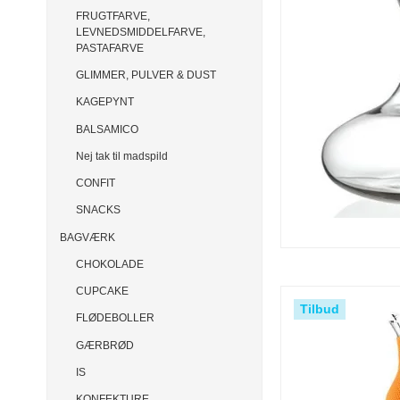
FRUGTFARVE,
LEVNEDSMIDDELFARVE,
PASTAFARVE
GLIMMER, PULVER & DUST
KAGEPYNT
BALSAMICO
Nej tak til madspild
CONFIT
SNACKS
BAGVÆRK
CHOKOLADE
CUPCAKE
Tilbud
FLØDEBOLLER
GÆRBRØD
IS
KONFEKTURE