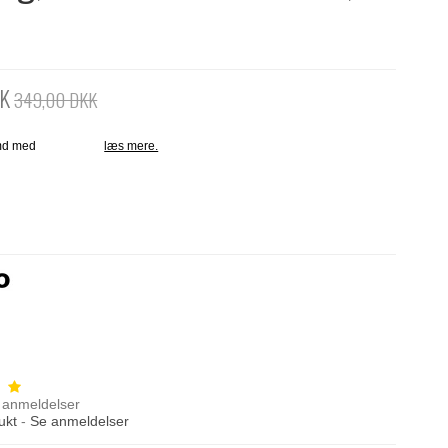
KK
349,00 DKK
anmeldelser
ukt
-
Se anmeldelser