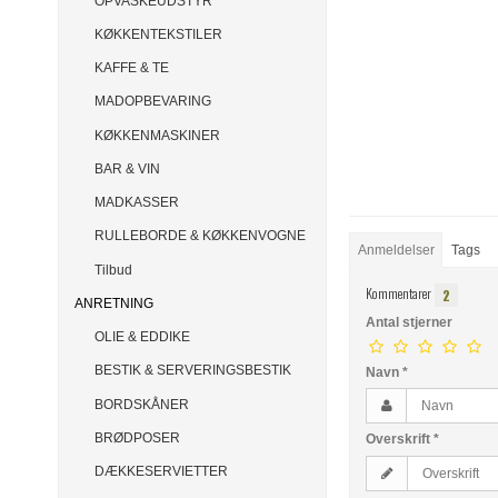
OPVASKEUDSTYR
KØKKENTEKSTILER
KAFFE & TE
MADOPBEVARING
KØKKENMASKINER
BAR & VIN
MADKASSER
RULLEBORDE & KØKKENVOGNE
Anmeldelser
Tags
Tilbud
Kommentarer
2
ANRETNING
Antal stjerner
OLIE & EDDIKE
BESTIK & SERVERINGSBESTIK
Navn
*
BORDSKÅNER
BRØDPOSER
Overskrift
*
DÆKKESERVIETTER