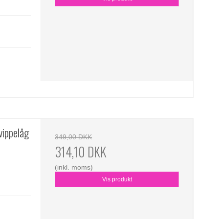
vippelåg
349,00 DKK
314,10 DKK
(inkl. moms)
Vis produkt