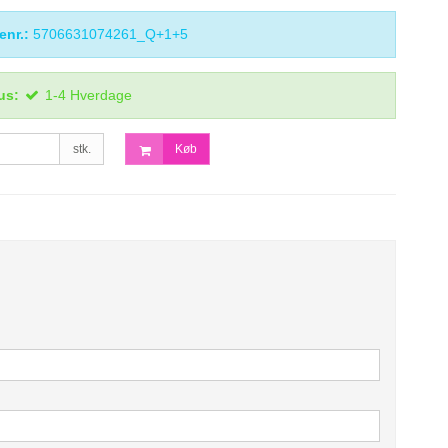
enr.:
5706631074261_Q+1+5
us:
1-4 Hverdage
stk.
Køb