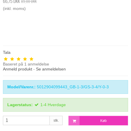
66,75 DKK
89,00 DKK
(inkl. moms)
Tala
Baseret på
1
anmeldelse
Anmeld produkt
-
Se anmeldelsen
Model/Varenr.:
5012904099443_GB-1-3/GS-3-4/Y-0-3
Lagerstatus:
1-4 Hverdage
stk.
Køb