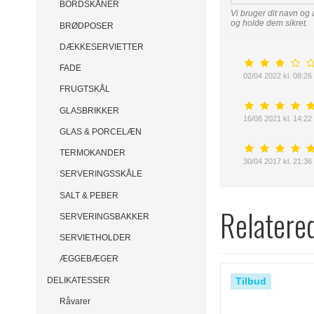
BORDSKÅNER
Vi bruger dit navn og 
og holde dem sikret.
BRØDPOSER
DÆKKESERVIETTER
FADE
02/04 2022 kl. 08:26
FRUGTSKÅL
GLASBRIKKER
16/08 2021 kl. 14:22
GLAS & PORCELÆN
TERMOKANDER
30/04 2017 kl. 21:36
SERVERINGSSKÅLE
SALT & PEBER
Relatere
SERVERINGSBAKKER
SERVIETHOLDER
ÆGGEBÆGER
DELIKATESSER
Tilbud
Råvarer