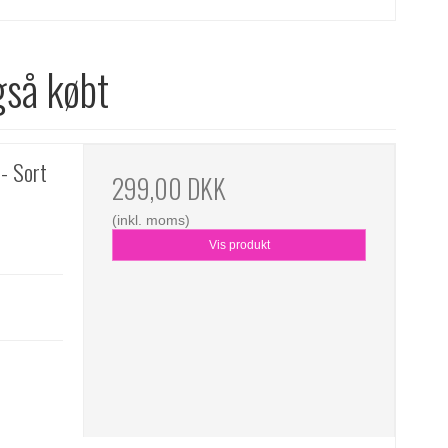
gså købt
- Sort
299,00 DKK
(inkl. moms)
Vis produkt