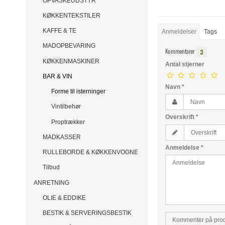
OPVASKEUDSTYR
KØKKENTEKSTILER
KAFFE & TE
Anmeldelser
Tags
MADOPBEVARING
Kommentarer
3
KØKKENMASKINER
Antal stjerner
BAR & VIN
Navn
*
Forme til isterninger
Vintilbehør
Overskrift
*
Proptrækker
MADKASSER
Anmeldelse
*
RULLEBORDE & KØKKENVOGNE
Tilbud
ANRETNING
OLIE & EDDIKE
BESTIK & SERVERINGSBESTIK
Kommenter på pro