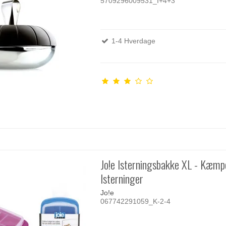
5709296009531_I+4+3
1-4 Hverdage
Jo!e Isterningsbakke XL - Kæmp
Isterninger
Jo!e
067742291059_K-2-4