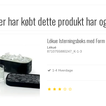
r har købt dette produkt har o
Lékue Isterningsboks med Form 
Lékué
8710755880247_K-1-3
1-4 Hverdage