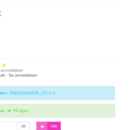
K
anmeldelser
ukt
-
Se anmeldelser
enr.:
5060111432935_CC-1-3
us:
På lager
stk.
Køb