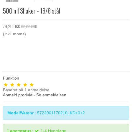
500 ml Shaker - 18/8 stål
79,20 DKK
99,00 DKK
(inkl. moms)
Funktion
Baseret på
1
anmeldelse
Anmeld produkt
-
Se anmeldelsen
Model/Varenr.:
5722001170210_KD+0+2
Lagerstatus:
1-4 Hverdage