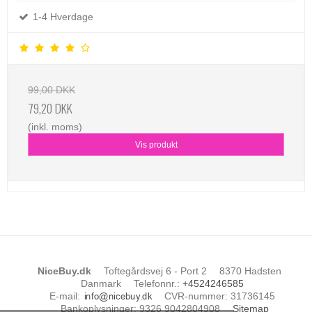
1-4 Hverdage
99,00 DKK
79,20 DKK
(inkl. moms)
Vis produkt
NiceBuy.dk
Toftegårdsvej 6 - Port 2
8370 Hadsten
Danmark
Telefonnr.
:
+4524246585
E-mail
:
CVR-nummer
:
31736145
Bankoplysninger
:
9326 9042804908
Sitemap