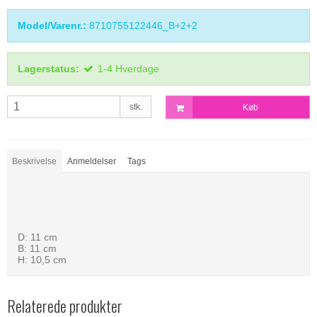
Model/Varenr.:
8710755122446_B+2+2
Lagerstatus:
1-4 Hverdage
stk.
Køb
Beskrivelse
Anmeldelser
Tags
D: 11 cm
B: 11 cm
H: 10,5 cm
Relaterede produkter