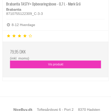
Brabantia TASTY+ Opbevaringsboxe - 0,7 l. - Mørk Grå
Brabantia
8710755122309_C-3-3
8-12 Hverdage
79,95 DKK
(inkl. moms)
Vis produkt
NiceBuy.dk
Toftegårdsvej 6 - Port 2
8370 Hadsten