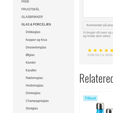
FADE
FRUGTSKÅL
GLASBRIKKER
GLAS & PORCELÆN
Kommenter på pro
Drikkeglas
Vi bruger dit navn og 
og holde dem sikret.
Kopper og Krus
Dessertvinglas
Ølglas
07/08 2017 kl. 09:59
Kander
Karafler
Relatere
Rødvinsglas
Hvidvinsglas
Drinksglas
Tilbud
Champagneglas
Shotglas