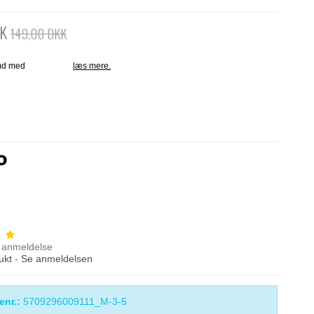
KK
149,00 DKK
anmeldelse
ukt
-
Se anmeldelsen
enr.:
5709296009111_M-3-5