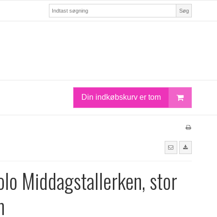
Søg
Din indkøbskurv er tom
olo Middagstallerken, stor
m