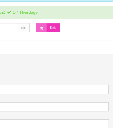
us:
1-4 Hverdage
stk.
Køb