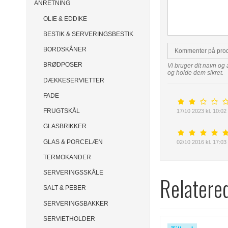
ANRETNING
OLIE & EDDIKE
BESTIK & SERVERINGSBESTIK
BORDSKÅNER
Kommenter på pro
BRØDPOSER
Vi bruger dit navn og 
og holde dem sikret.
DÆKKESERVIETTER
FADE
FRUGTSKÅL
17/10 2023 kl. 10:02
GLASBRIKKER
GLAS & PORCELÆN
02/10 2016 kl. 17:03
TERMOKANDER
SERVERINGSSKÅLE
Relatere
SALT & PEBER
SERVERINGSBAKKER
SERVIETHOLDER