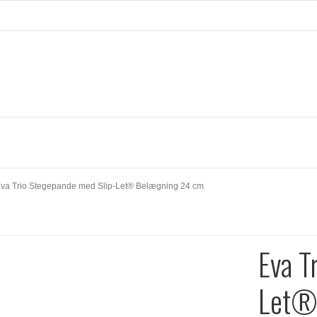
va Trio Stegepande med Slip-Let® Belægning 24 cm
Eva T
Let®