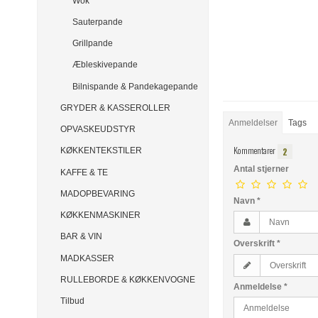
Wok
Sauterpande
Grillpande
Æbleskivepande
Bilnispande & Pandekagepande
GRYDER & KASSEROLLER
Anmeldelser
Tags
OPVASKEUDSTYR
Kommentarer
2
KØKKENTEKSTILER
Antal stjerner
KAFFE & TE
MADOPBEVARING
Navn
*
KØKKENMASKINER
BAR & VIN
Overskrift
*
MADKASSER
RULLEBORDE & KØKKENVOGNE
Anmeldelse
*
Tilbud