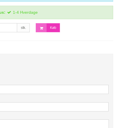
us:
1-4 Hverdage
stk.
Køb