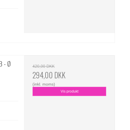
B - Ø
420,00 DKK
294,00 DKK
(inkl. moms)
Vis produkt