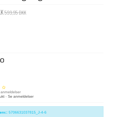
KK
599,95 DKK
anmeldelser
ukt
-
Se anmeldelser
enr.:
5706631037815_J-4-6