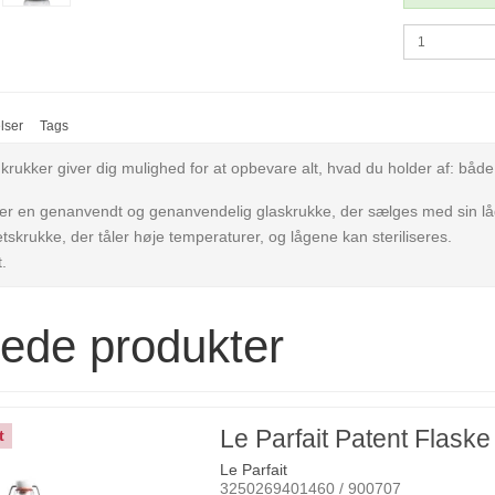
lser
Tags
ukker giver dig mulighed for at opbevare alt, hvad du holder af: både sa
r en genanvendt og genanvendelig glaskrukke, der sælges med sin låg i 
etskrukke, der tåler høje temperaturer, og lågene kan steriliseres.
.
rede produkter
Le Parfait Patent Flaske
t
Le Parfait
3250269401460 / 900707