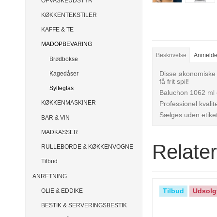
OPVASKEUDSTYR
KØKKENTEKSTILER
KAFFE & TE
MADOPBEVARING
Beskrivelse
Anmelde
Brødbokse
Disse økonomiske kr
Kagedåser
få frit spil!
Sylteglas
Baluchon 1062 ml e
KØKKENMASKINER
Professionel kvalit
Sælges uden etiket
BAR & VIN
MADKASSER
Relate
RULLEBORDE & KØKKENVOGNE
Tilbud
ANRETNING
Tilbud
Udsolg
OLIE & EDDIKE
BESTIK & SERVERINGSBESTIK