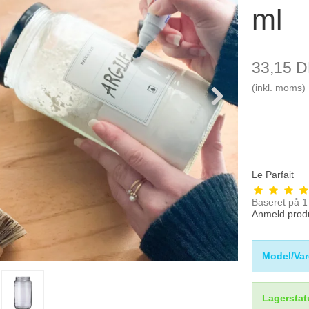
ml
33,15 
(inkl. moms)
Le Parfait
Baseret på
1
Anmeld prod
Model/Var
Lagerstat