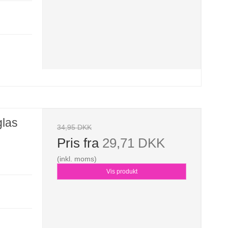
glas
34,95 DKK
Pris fra
29,71 DKK
(inkl. moms)
Vis produkt