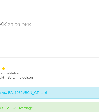
DKK
39,00 DKK
anmeldelse
ukt
-
Se anmeldelsen
enr.:
BAL1062VBCN_GF+1+6
us:
1-3 Hverdage