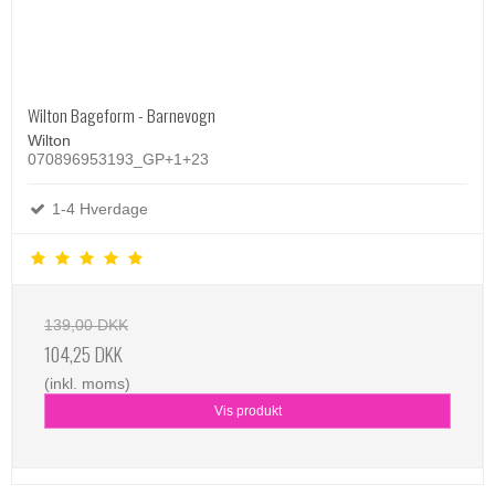
Wilton Bageform - Barnevogn
Wilton
070896953193_GP+1+23
1-4 Hverdage
139,00 DKK
104,25 DKK
(inkl. moms)
Vis produkt