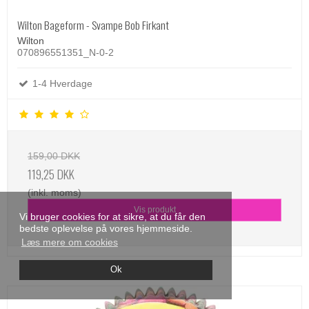
Wilton Bageform - Svampe Bob Firkant
Wilton
070896551351_N-0-2
1-4 Hverdage
159,00 DKK
119,25 DKK
(inkl. moms)
Vis produkt
Vi bruger cookies for at sikre, at du får den
bedste oplevelse på vores hjemmeside.
Læs mere om cookies
Ok