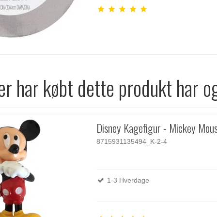
r har købt dette produkt har o
Disney Kagefigur - Mickey Mou
8715931135494_K-2-4
1-3 Hverdage