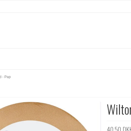
d - Pap
Wilto
40,50 DK