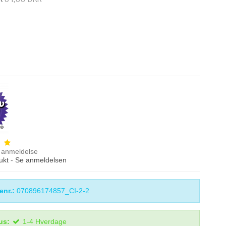
anmeldelse
ukt
-
Se anmeldelsen
enr.:
070896174857_CI-2-2
us:
1-4 Hverdage