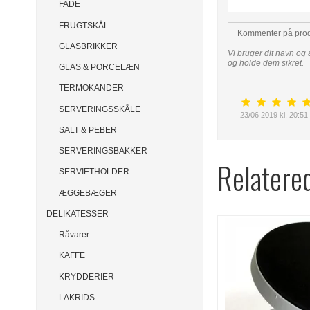
FADE
FRUGTSKÅL
Kommenter på pro
GLASBRIKKER
Vi bruger dit navn og 
og holde dem sikret.
GLAS & PORCELÆN
TERMOKANDER
SERVERINGSSKÅLE
23/06 2019 kl. 20:51
SALT & PEBER
SERVERINGSBAKKER
Relatere
SERVIETHOLDER
ÆGGEBÆGER
DELIKATESSER
Råvarer
KAFFE
KRYDDERIER
LAKRIDS