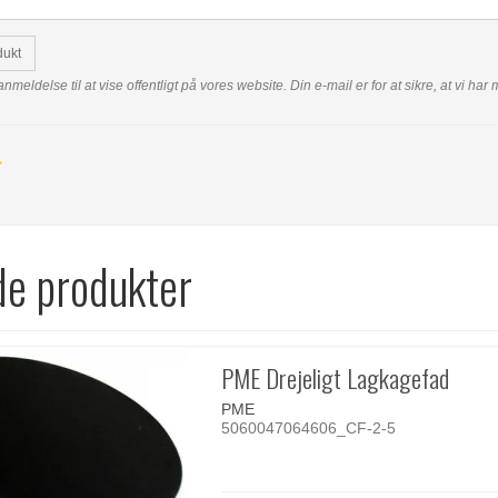
dukt
anmeldelse til at vise offentligt på vores website. Din e-mail er for at sikre, at vi h
de produkter
PME Drejeligt Lagkagefad
PME
5060047064606_CF-2-5