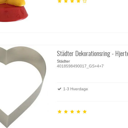
Städter Dekorationsring - Hjer
Städter
4018598490017_GS+4+7
1-3 Hverdage