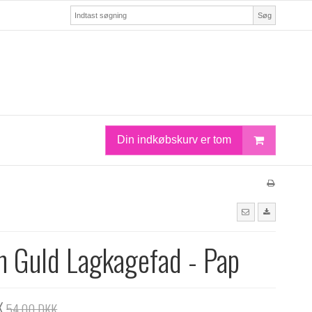
Søg
Din indkøbskurv er tom
n Guld Lagkagefad - Pap
K
54,00 DKK