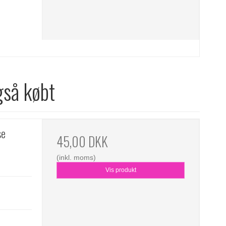
gså købt
se
45,00 DKK
(inkl. moms)
Vis produkt