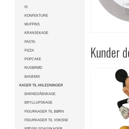
IS
KONFEKTURE
MUFFINS
KRANSEKAGE
PASTA
Kunder de
PIZZA
POPCAKE
RUGBRØD
BAGEMIX
KAGER TIL ANLEDNINGER
BARNEDÅBSKAGE
BRYLLUPSKAGE
FIGURKAGER TIL BØRN
FIGURKAGER TIL VOKSNE
FØDSELSDAGSKAGER