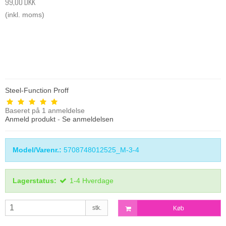
99,00 DKK
(inkl. moms)
Steel-Function Proff
Baseret på
1
anmeldelse
Anmeld produkt
-
Se anmeldelsen
Model/Varenr.:
5708748012525_M-3-4
Lagerstatus:
1-4 Hverdage
stk.
Køb