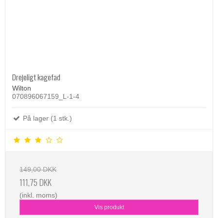
Drejeligt kagefad
Wilton
070896067159_L-1-4
På lager (1 stk.)
149,00 DKK
111,75 DKK
(inkl. moms)
Vis produkt