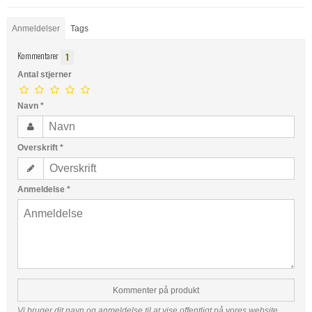
Anmeldelser
Tags
Kommentarer
1
Antal stjerner
Navn
*
Overskrift
*
Anmeldelse
*
Kommenter på produkt
Vi bruger dit navn og anmeldelse til at vise offentligt på vores website.